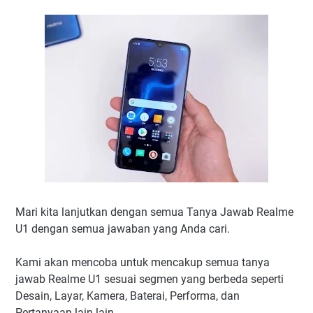
Mari kita lanjutkan dengan semua Tanya Jawab Realme
U1 dengan semua jawaban yang Anda cari.
Kami akan mencoba untuk mencakup semua tanya
jawab Realme U1 sesuai segmen yang berbeda seperti
Desain, Layar, Kamera, Baterai, Performa, dan
Pertanyaan lain-lain