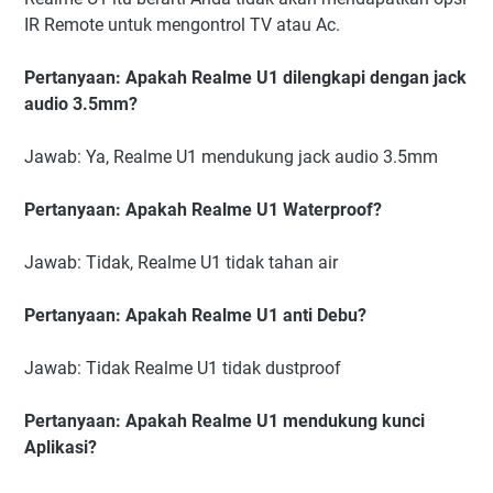
IR Remote untuk mengontrol TV atau Ac.
Pertanyaan: Apakah Realme U1 dilengkapi dengan jack
audio 3.5mm?
Jawab: Ya, Realme U1 mendukung jack audio 3.5mm
Pertanyaan: Apakah Realme U1 Waterproof?
Jawab: Tidak, Realme U1 tidak tahan air
Pertanyaan: Apakah Realme U1 anti Debu?
Jawab: Tidak Realme U1 tidak dustproof
Pertanyaan: Apakah Realme U1 mendukung kunci
Aplikasi?