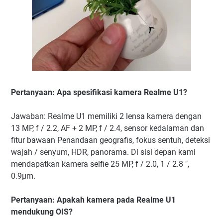
Pertanyaan: Apa spesifikasi kamera Realme U1?
Jawaban: Realme U1 memiliki 2 lensa kamera dengan
13 MP, f / 2.2, AF + 2 MP, f / 2.4, sensor kedalaman dan
fitur bawaan Penandaan geografis, fokus sentuh, deteksi
wajah / senyum, HDR, panorama. Di sisi depan kami
mendapatkan kamera selfie 25 MP, f / 2.0, 1 / 2.8 ″,
0.9μm.
Pertanyaan: Apakah kamera pada Realme U1
mendukung OIS?