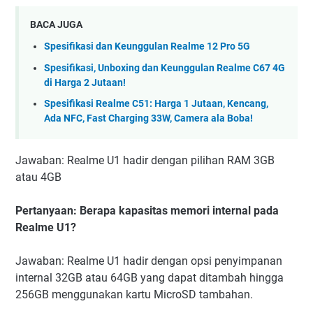
BACA JUGA
Spesifikasi dan Keunggulan Realme 12 Pro 5G
Spesifikasi, Unboxing dan Keunggulan Realme C67 4G
di Harga 2 Jutaan!
Spesifikasi Realme C51: Harga 1 Jutaan, Kencang,
Ada NFC, Fast Charging 33W, Camera ala Boba!
Jawaban: Realme U1 hadir dengan pilihan RAM 3GB
atau 4GB
Pertanyaan: Berapa kapasitas memori internal pada
Realme U1?
Jawaban: Realme U1 hadir dengan opsi penyimpanan
internal 32GB atau 64GB yang dapat ditambah hingga
256GB menggunakan kartu MicroSD tambahan.