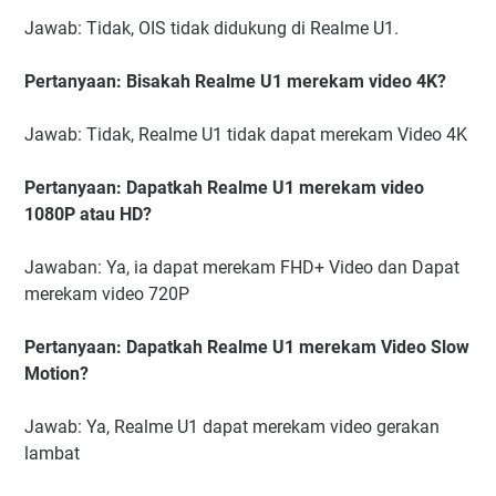
Jawab: Tidak, OIS tidak didukung di Realme U1.
Pertanyaan: Bisakah Realme U1 merekam video 4K?
Jawab: Tidak, Realme U1 tidak dapat merekam Video 4K
Pertanyaan: Dapatkah Realme U1 merekam video
1080P atau HD?
Jawaban: Ya, ia dapat merekam FHD+ Video dan Dapat
merekam video 720P
Pertanyaan: Dapatkah Realme U1 merekam Video Slow
Motion?
Jawab: Ya, Realme U1 dapat merekam video gerakan
lambat