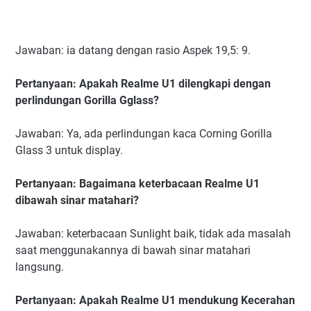
Jawaban: ia datang dengan rasio Aspek 19,5: 9.
Pertanyaan: Apakah Realme U1 dilengkapi dengan
perlindungan Gorilla Gglass?
Jawaban: Ya, ada perlindungan kaca Corning Gorilla
Glass 3 untuk display.
Pertanyaan: Bagaimana keterbacaan Realme U1
dibawah sinar matahari?
Jawaban: keterbacaan Sunlight baik, tidak ada masalah
saat menggunakannya di bawah sinar matahari
langsung.
Pertanyaan: Apakah Realme U1 mendukung Kecerahan