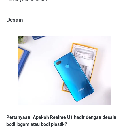
Desain
Pertanyaan: Apakah Realme U1 hadir dengan desain
bodi logam atau bodi plastik?