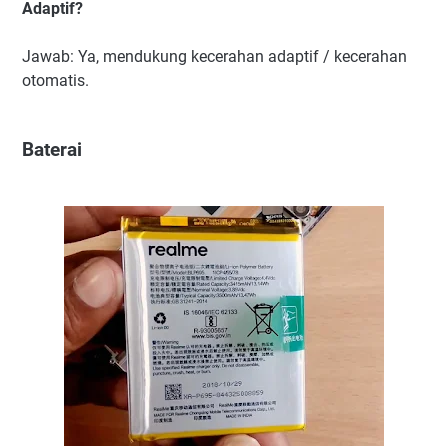
Adaptif?
Jawab: Ya, mendukung kecerahan adaptif / kecerahan
otomatis.
Baterai