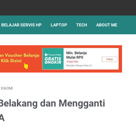
BELAJAR SERVIS HP
LAPTOP
TECH
ABOUT ME
/
XIAOMI
Belakang dan Mengganti
5A
r