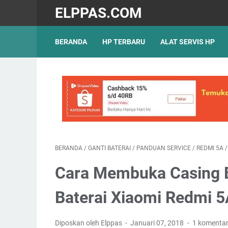
ELPPAS.COM
BERANDA
HP TERBARU
ALAT SERVIS HP
BERANDA
/
GANTI BATERAI
/
PANDUAN SERVICE
/
REDMI 5A
Cara Membuka Casing 
Baterai Xiaomi Redmi 
Diposkan oleh Elppas
Januari 07, 2018
1 komenta