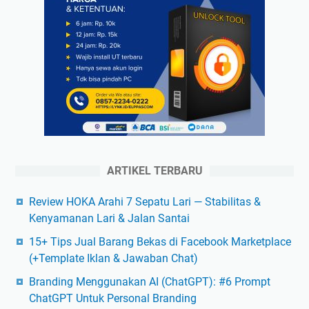
ARTIKEL TERBARU
Review HOKA Arahi 7 Sepatu Lari — Stabilitas &
Kenyamanan Lari & Jalan Santai
15+ Tips Jual Barang Bekas di Facebook Marketplace
(+Template Iklan & Jawaban Chat)
Branding Menggunakan AI (ChatGPT): #6 Prompt
ChatGPT Untuk Personal Branding