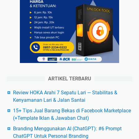
ARTIKEL TERBARU
Review HOKA Arahi 7 Sepatu Lari — Stabilitas &
Kenyamanan Lari & Jalan Santai
15+ Tips Jual Barang Bekas di Facebook Marketplace
(+Template Iklan & Jawaban Chat)
Branding Menggunakan AI (ChatGPT): #6 Prompt
ChatGPT Untuk Personal Branding