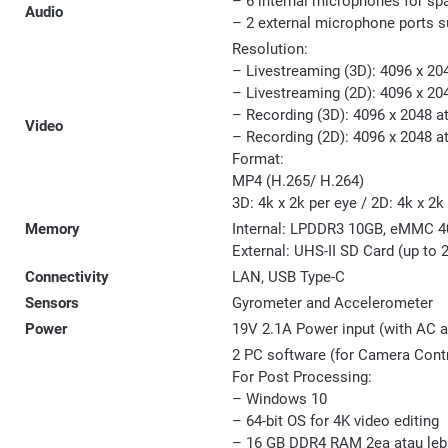
– 6 internal microphones for spa
Audio
– 2 external microphone ports 
Resolution:
– Livestreaming (3D): 4096 x 204
– Livestreaming (2D): 4096 x 20
– Recording (3D): 4096 x 2048 at
Video
– Recording (2D): 4096 x 2048 a
Format:
MP4 (H.265/ H.264)
3D: 4k x 2k per eye / 2D: 4k x 2k
Memory
Internal: LPDDR3 10GB, eMMC 
External: UHS-II SD Card (up to 
Connectivity
LAN, USB Type-C
Sensors
Gyrometer and Accelerometer
Power
19V 2.1A Power input (with AC a
2 PC software (for Camera Contr
For Post Processing:
– Windows 10
– 64-bit OS for 4K video editing
– 16 GB DDR4 RAM 2ea atau leb