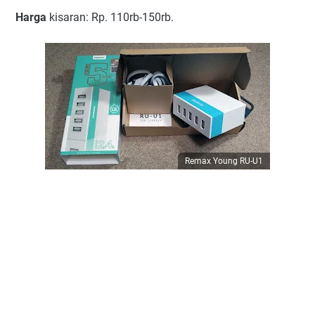
Harga
kisaran: Rp. 110rb-150rb.
Remax Young RU-U1