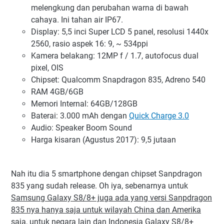
melengkung dan perubahan warna di bawah
cahaya. Ini tahan air IP67.
Display: 5,5 inci Super LCD 5 panel, resolusi 1440x
2560, rasio aspek 16: 9, ~ 534ppi
Kamera belakang: 12MP f / 1.7, autofocus dual
pixel, OIS
Chipset: Qualcomm Snapdragon 835, Adreno 540
RAM 4GB/6GB
Memori Internal: 64GB/128GB
Baterai: 3.000 mAh dengan
Quick Charge 3.0
Audio: Speaker Boom Sound
Harga kisaran (Agustus 2017): 9,5 jutaan
Nah itu dia 5 smartphone dengan chipset Sanpdragon
835 yang sudah release. Oh iya, sebenarnya untuk
Samsung Galaxy S8/8+ juga ada yang versi Sanpdragon
835 nya hanya saja untuk wilayah China dan Amerika
saja, untuk negara lain dan Indonesia Galaxy S8/8+