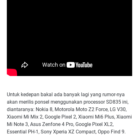
Untuk kedepan bakal ada banyak lagi yang rumor-nya
akan merilis ponsel menggunakan processor SD835 ini,
diantaranya: Nokia 8, Motorola Moto Z2 Force, LG V30,
Xiaomi Mi Mix 2, Google Pixel 2, Xiaomi Mi6 Plus, Xiaomi
Mi Note 3, Asus Zenfone 4 Pro, Google Pixel XL2,
Essential PH-1, Sony Xperia XZ Compact, Oppo Find 9.