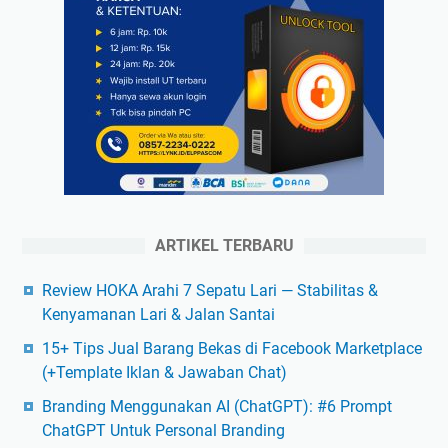
ARTIKEL TERBARU
Review HOKA Arahi 7 Sepatu Lari — Stabilitas &
Kenyamanan Lari & Jalan Santai
15+ Tips Jual Barang Bekas di Facebook Marketplace
(+Template Iklan & Jawaban Chat)
Branding Menggunakan AI (ChatGPT): #6 Prompt
ChatGPT Untuk Personal Branding