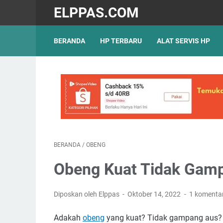
ELPPAS.COM
BERANDA
HP TERBARU
ALAT SERVIS HP
BERANDA
/
OBENG
Obeng Kuat Tidak Gamp
Diposkan oleh Elppas
Oktober 14, 2022
1 komenta
Adakah
obeng
yang kuat? Tidak gampang aus? Da